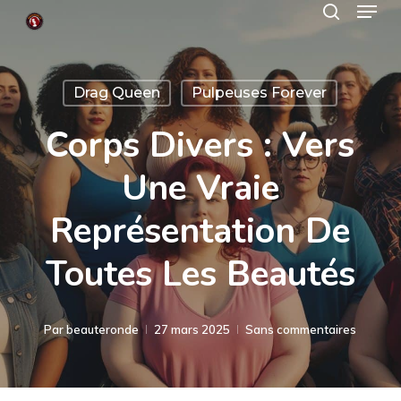
Menu
Skip
search
to
Close
main
Menu
Drag Queen
Pulpeuses Forever
content
Corps Divers : Vers
Une Vraie
Représentation De
Toutes Les Beautés
Par
beauteronde
27 mars 2025
Sans commentaires