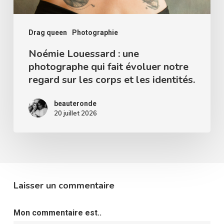
évoluer
notre
regard
Drag queen
Photographie
sur
Noémie Louessard : une
photographe qui fait évoluer notre
les
regard sur les corps et les identités.
corps
et
beauteronde
les
20 juillet 2026
identités.
Laisser un commentaire
Mon commentaire est..