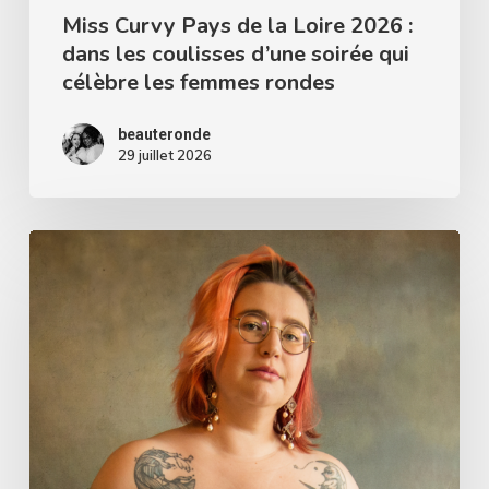
coulisses
Miss Curvy Pays de la Loire 2026 :
dans les coulisses d’une soirée qui
d’une
célèbre les femmes rondes
soirée
qui
beauteronde
célèbre
29 juillet 2026
les
femmes
Noémie
rondes
Louessard
:
une
photographe
qui
fait