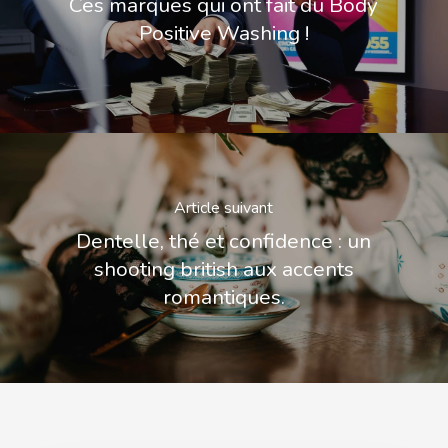
Ces marques qui ont fait du Body
Positive Washing !
Article suivant
Dentelle, thé et confidence : un
shooting british aux accents
romantiques.