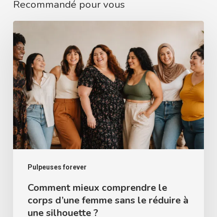
Recommandé pour vous
Comment
mieux
comprendre
le
corps
d’une
femme
sans
le
réduire
Pulpeuses forever
à
Comment mieux comprendre le
corps d’une femme sans le réduire à
une
une silhouette ?
silhouette