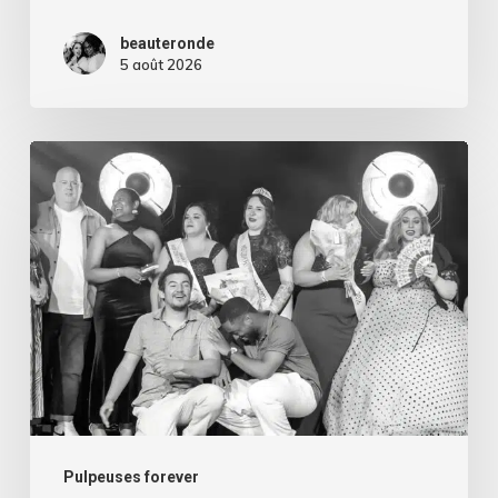
?
beauteronde
5 août 2026
Miss
Curvy
Pays
de
la
Loire
2026
:
dans
les
Pulpeuses forever