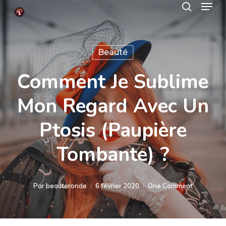
Menu
Skip
search
to
Close
main
Menu
Beauté
content
Comment Je Sublime
Mon Regard Avec Un
Ptosis (paupière
Tombante) ?
Par
beauteronde
6 février 2020
One Comment