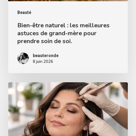
grand-
mère
Beauté
pour
Bien-être naturel : les meilleures
astuces de grand-mère pour
prendre
prendre soin de soi.
soin
de
beauteronde
soi.
8 juin 2026
Microshading
:
le
guide
complet
pour