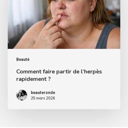
de
l’herpès
rapidement
?
Beauté
Comment faire partir de l’herpès
rapidement ?
beauteronde
25 mars 2026