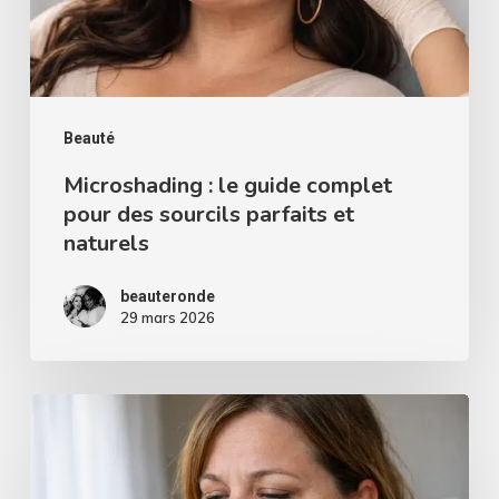
des
sourcils
parfaits
et
Beauté
naturels
Microshading : le guide complet
pour des sourcils parfaits et
naturels
beauteronde
29 mars 2026
Comment
faire
partir