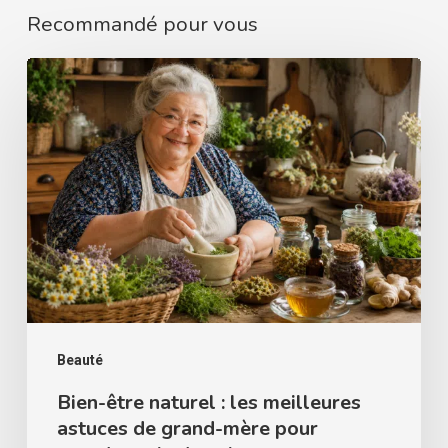
Recommandé pour vous
Bien-
être
naturel
:
les
meilleures
astuces
de
grand-
mère
Beauté
pour
Bien-être naturel : les meilleures
astuces de grand-mère pour
prendre