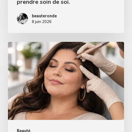
prendre soin de soi.
soin
de
beauteronde
soi.
8 juin 2026
Microshading
:
le
guide
complet
pour
des
sourcils
parfaits
et
Beauté