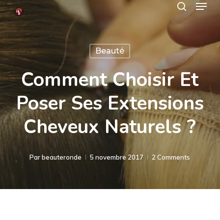
Menu
Skip
search
to
Close
main
Menu
Beauté
content
Comment Choisir Et
Poser Ses Extensions
Cheveux Naturels ?
Par
beauteronde
5 novembre 2017
2 Comments