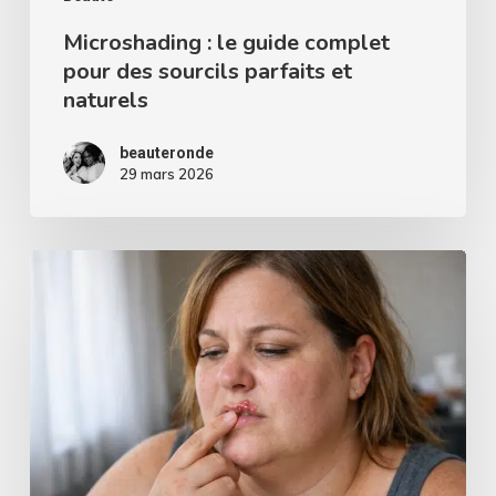
naturels
Microshading : le guide complet
pour des sourcils parfaits et
naturels
beauteronde
29 mars 2026
Comment
faire
partir
de
l’herpès
rapidement
?