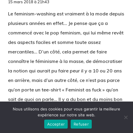
15 mars 2018 à 21h43
Le feminism-washing est vraiment à la mode depuis
plusieurs années en effet… Je pense que ça a
commencé avec le pop feminism, qui lui même revêt
des aspects faciles et somme toute assez
mercantiles… D’un côté, cela permet de faire
connaître le féminisme à la masse, de démocratiser
la notion qui aurait pu faire peur il y a 10 ou 20 ans
en arrière, mais d’un autre côté, ce n’est pas parce
qu’on porte un tee-shirt « Feminist as fuck » qu’on
sait de quoi on parle… Il y a du bon et du moins bon
dans ce mouvement de vulgarisation mercantile, le
Nous utilisons des cookies pour vous garantir la meilleure
expérience sur notre site web.
tout est de rester conscient et de continuer à lire,
Accepter
Refuser
débattre, s’informer… Je ne connaissais pas cet