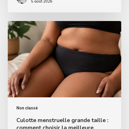
5 août 2026
Culotte
menstruelle
grande
taille
:
comment
choisir
la
meilleure
protection
Non classé
?
Culotte menstruelle grande taille :
comment choisir la meilleure