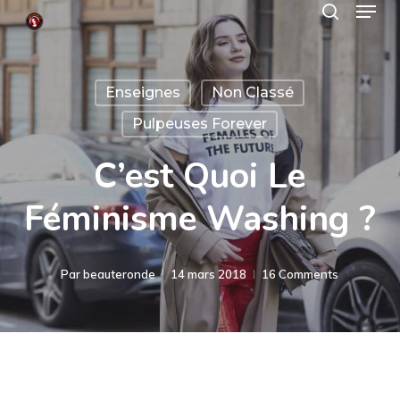
Menu
Skip
search
to
Close
main
Menu
Enseignes
Non Classé
content
Pulpeuses Forever
C’est Quoi Le
Féminisme Washing ?
Par
beauteronde
14 mars 2018
16 Comments