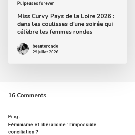
les
Pulpeuses forever
coulisses
Miss Curvy Pays de la Loire 2026 :
dans les coulisses d’une soirée qui
d’une
célèbre les femmes rondes
soirée
qui
beauteronde
célèbre
29 juillet 2026
les
femmes
rondes
16 Comments
Ping :
Féminisme et libéralisme : l’impossible
conciliation ?