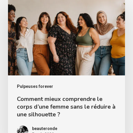
Comment
mieux
comprendre
le
corps
d’une
femme
sans
le
réduire
Pulpeuses forever
à
Comment mieux comprendre le
corps d’une femme sans le réduire à
une
une silhouette ?
silhouette
?
beauteronde