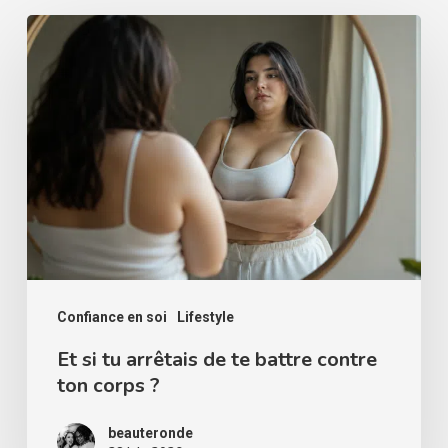
Et
si
tu
arrêtais
de
te
battre
contre
ton
corps
Confiance en soi
Lifestyle
?
Et si tu arrêtais de te battre contre
ton corps ?
beauteronde