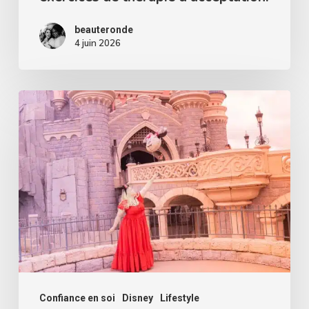
beauteronde
4 juin 2026
Pourquoi
Disneyland
Paris
est
un
lieu
parfait
pour
reprendre
confiance
Confiance en soi
Disney
Lifestyle