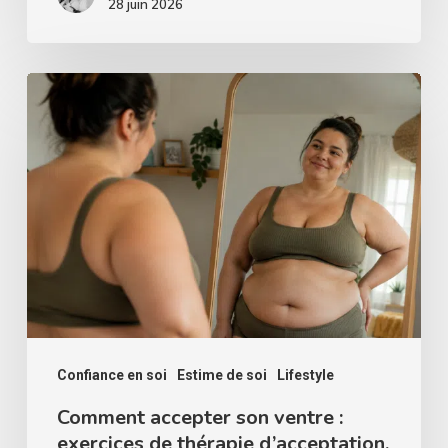
28 juin 2026
Comment
accepter
son
ventre
:
exercices
de
thérapie
d’acceptation.
Confiance en soi
Estime de soi
Lifestyle
Comment accepter son ventre :
exercices de thérapie d’acceptation.