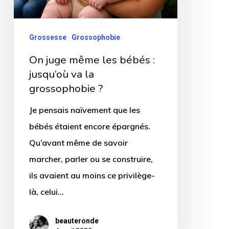
jusqu’où
va
Grossesse
Grossophobie
la
On juge même les bébés :
grossophobie
jusqu’où va la
?
grossophobie ?
Je pensais naïvement que les
bébés étaient encore épargnés.
Qu’avant même de savoir
marcher, parler ou se construire,
ils avaient au moins ce privilège-
là, celui…
beauteronde