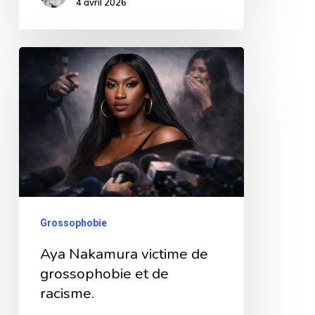
4 avril 2026
Aya
Nakamura
victime
de
grossophobie
et
de
racisme.
Grossophobie
Aya Nakamura victime de
grossophobie et de
racisme.