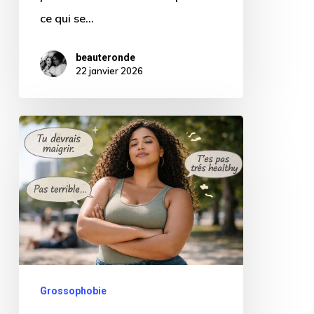
ce qui se…
beauteronde
22 janvier 2026
Comment
gérer
les
critiques
corporelles
et
répondre
aux
Grossophobie
propos