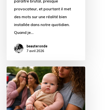
paraître brutal, presque
provocateur, et pourtant il met
des mots sur une réalité bien
installée dans notre quotidien.
Quand je…
beauteronde
7 avril 2026
On
juge
même
les
bébés
: