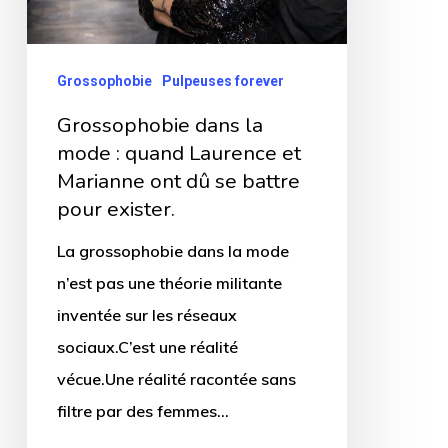
quand
Laurence
et
Grossophobie
Pulpeuses forever
Marianne
Grossophobie dans la
ont
mode : quand Laurence et
dû
Marianne ont dû se battre
se
pour exister.
battre
La grossophobie dans la mode
pour
n’est pas une théorie militante
exister.
inventée sur les réseaux
sociaux.C’est une réalité
vécue.Une réalité racontée sans
filtre par des femmes…