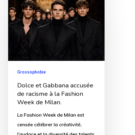
Dolce
et
Gabbana
accusée
de
racisme
à
la
Grossophobie
Fashion
Dolce et Gabbana accusée
Week
de racisme à la Fashion
de
Week de Milan.
Milan.
La Fashion Week de Milan est
censée célébrer la créativité,
l’audace et la diversité des talents.