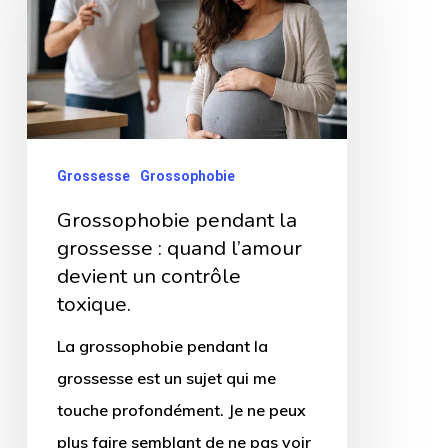
la
grossesse
:
quand
l’amour
devient
Grossesse
Grossophobie
un
Grossophobie pendant la
contrôle
grossesse : quand l’amour
toxique.
devient un contrôle
toxique.
La grossophobie pendant la
grossesse est un sujet qui me
touche profondément. Je ne peux
plus faire semblant de ne pas voir