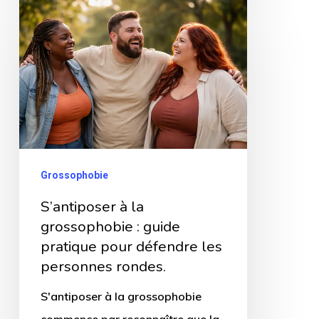
S’antiposer
à
la
grossophobie
:
guide
pratique
pour
Grossophobie
défendre
S’antiposer à la
les
grossophobie : guide
personnes
pratique pour défendre les
rondes.
personnes rondes.
S'antiposer à la grossophobie
commence par reconnaître que la