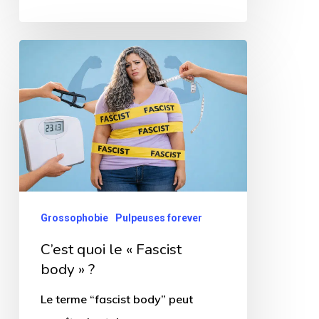
C’est
quoi
le
« Fascist
body »
?
Grossophobie
Pulpeuses forever
C’est quoi le « Fascist
body » ?
Le terme “fascist body” peut