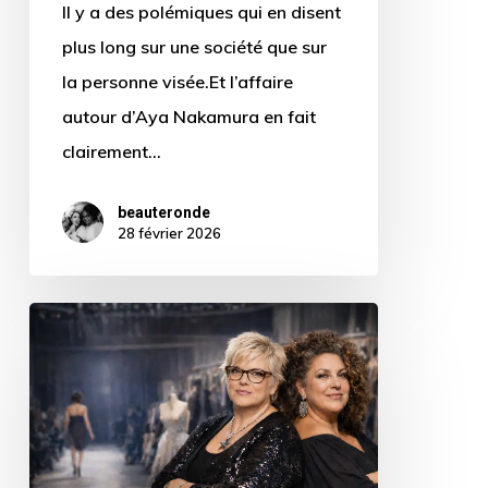
Il y a des polémiques qui en disent
plus long sur une société que sur
la personne visée.Et l’affaire
autour d’Aya Nakamura en fait
clairement…
beauteronde
28 février 2026
Grossophobie
dans
la
mode
: