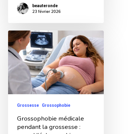
beauteronde
23 février 2026
Grossophobie
médicale
pendant
la
grossesse
:
quand
l’échographie
Grossesse
Grossophobie
devient
Grossophobie médicale
une
pendant la grossesse :
épreuve.