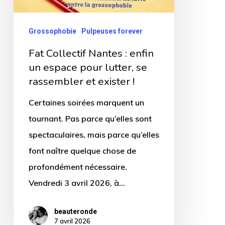
un
espace
Grossophobie
Pulpeuses forever
pour
Fat Collectif Nantes : enfin
lutter,
un espace pour lutter, se
se
rassembler et exister !
rassembler
et
Certaines soirées marquent un
exister
tournant. Pas parce qu’elles sont
!
spectaculaires, mais parce qu’elles
font naître quelque chose de
profondément nécessaire.
Vendredi 3 avril 2026, à…
beauteronde
7 avril 2026