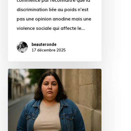
discrimination liée au poids n'est
pas une opinion anodine mais une
violence sociale qui affecte le…
beauteronde
17 décembre 2025
Surmonter
la
grossophobie
quand
on
est
une