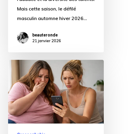
Mais cette saison, le défilé
masculin automne hiver 2026…
beauteronde
21 janvier 2026
Camispam204
:
un
vidéo
TikTok
grossophobe
et
toxique