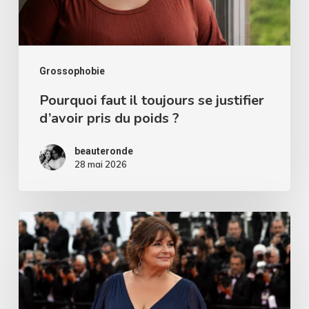
d’avoir
pris
du
poids
Grossophobie
?
Pourquoi faut il toujours se justifier
d’avoir pris du poids ?
beauteronde
28 mai 2026
Derrière
les
robes
et