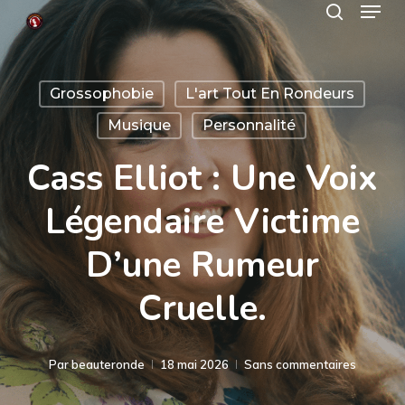
Menu
Skip
search
to
Close
main
Menu
Grossophobie
L'art Tout En Rondeurs
content
Musique
Personnalité
Cass Elliot : Une Voix
Légendaire Victime
D’une Rumeur
Cruelle.
Par
beauteronde
18 mai 2026
Sans commentaires