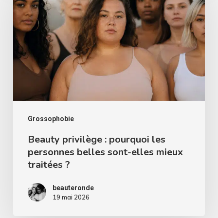
:
pourquoi
les
personnes
belles
sont-
elles
mieux
Grossophobie
traitées
Beauty privilège : pourquoi les
personnes belles sont-elles mieux
?
traitées ?
beauteronde
19 mai 2026