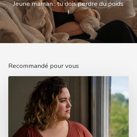
Jeune maman : tu dois perdre du poids
!
Recommandé pour vous
Pourquoi
faut
il
toujours
se
justifier