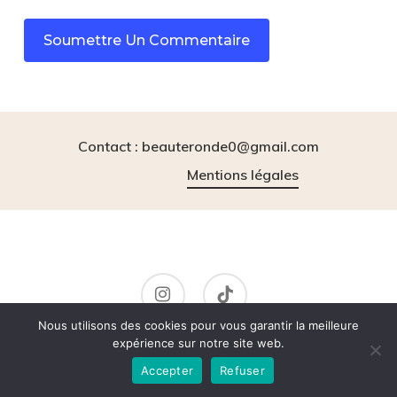
Contact : beauteronde0@gmail.com
Mentions légales
instagram
tiktok
Nous utilisons des cookies pour vous garantir la meilleure
expérience sur notre site web.
Accepter
Refuser
© 2026 BeauteRonde.