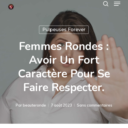
Menu
Skip
search
to
Close
main
Menu
Pulpeuses Forever
content
Femmes Rondes :
Avoir Un Fort
Caractère Pour Se
Faire Respecter.
Par
beauteronde
7 août 2023
Sans commentaires