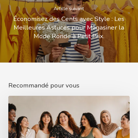
Article suivant
Économisez des Cents avec Style : Les
Meilleures Astuces pour Magasiner la
Mode Ronde à Petit Prix.
Recommandé pour vous
Comment
mieux
comprendre
le