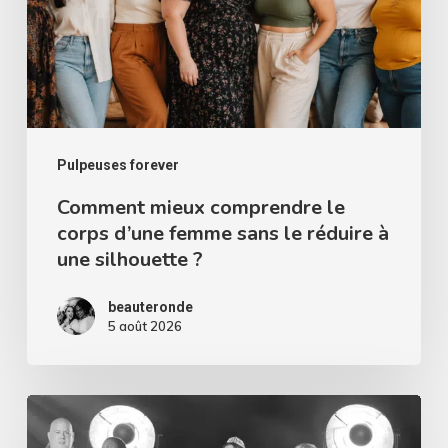
corps
d’une
femme
sans
le
réduire
Pulpeuses forever
à
Comment mieux comprendre le
corps d’une femme sans le réduire à
une
une silhouette ?
silhouette
?
beauteronde
5 août 2026
Miss
Curvy