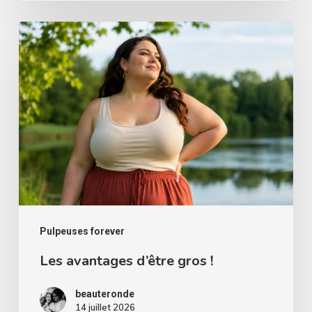
femmes
Les
rondes
avantages
d’être
gros
!
Pulpeuses forever
Les avantages d’être gros !
beauteronde
14 juillet 2026