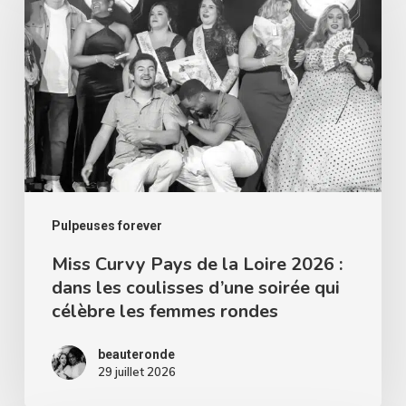
Pays
de
la
Loire
2026
:
dans
les
Pulpeuses forever
coulisses
Miss Curvy Pays de la Loire 2026 :
dans les coulisses d’une soirée qui
d’une
célèbre les femmes rondes
soirée
qui
beauteronde
célèbre
29 juillet 2026
les