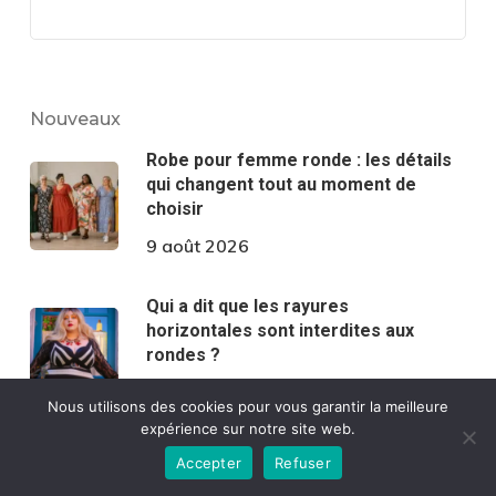
Nouveaux
Robe pour femme ronde : les détails
qui changent tout au moment de
choisir
9 août 2026
Qui a dit que les rayures
horizontales sont interdites aux
rondes ?
7 août 2026
Nous utilisons des cookies pour vous garantir la meilleure
expérience sur notre site web.
Comment choisir la bonne taille de
Accepter
Refuser
vêtements sans se fier uniquement