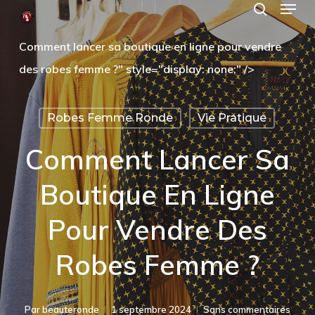
Menu
Skip
search
to
Close
Comment lancer sa boutique en ligne pour vendre
main
Menu
des robes femme ?" style="display: none;" />
content
Robes Femme Ronde
Vie Pratique
Comment Lancer Sa
Boutique En Ligne
Pour Vendre Des
Robes Femme ?
Par
beauteronde
1 septembre 2024
Sans commentaires