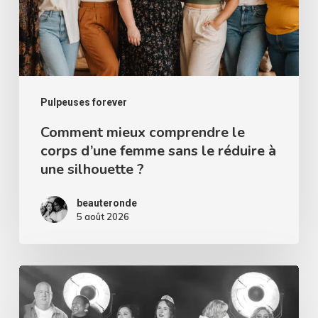
d’une
femme
sans
le
réduire
Pulpeuses forever
à
Comment mieux comprendre le
corps d’une femme sans le réduire à
une
une silhouette ?
silhouette
?
beauteronde
5 août 2026
Miss
Curvy