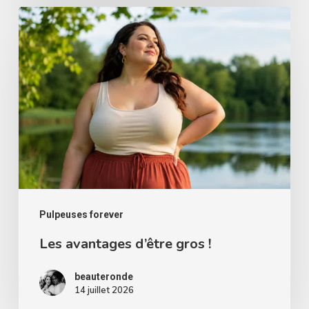
femmes
Les
rondes
avantages
d’être
gros
!
Pulpeuses forever
Les avantages d’être gros !
beauteronde
14 juillet 2026