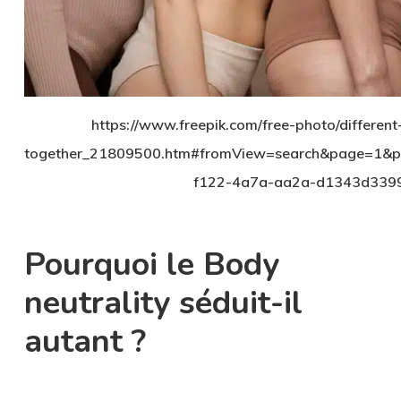
https://www.freepik.com/free-photo/differe
together_21809500.htm#fromView=search&page=1&po
f122-4a7a-aa2a-d1343d339
Pourquoi le Body
neutrality séduit-il
autant ?