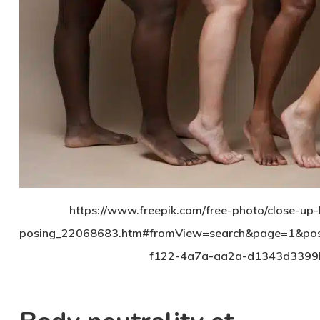
https://www.freepik.com/free-photo/close-up-
posing_22068683.htm#fromView=search&page=1&pos
f122-4a7a-aa2a-d1343d3399