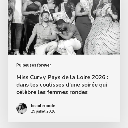
Pays
de
la
Loire
2026
:
dans
les
Pulpeuses forever
coulisses
Miss Curvy Pays de la Loire 2026 :
dans les coulisses d’une soirée qui
d’une
célèbre les femmes rondes
soirée
qui
beauteronde
célèbre
29 juillet 2026
les