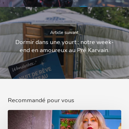
Article suivant
Dormir dans une yourt : notre week-
end en amoureux au Pré Karvain.
Recommandé pour vous
Qui
a