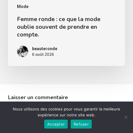
de
Mode
prendre
Femme ronde : ce que la mode
oublie souvent de prendre en
en
compte.
compte.
beauteronde
6 août 2026
Laisser un commentaire
Nous utilisons des cookies pour vous garantir la meilleure
Mon commentaire est..
expérience sur notre site web.
Accepter
Refuser