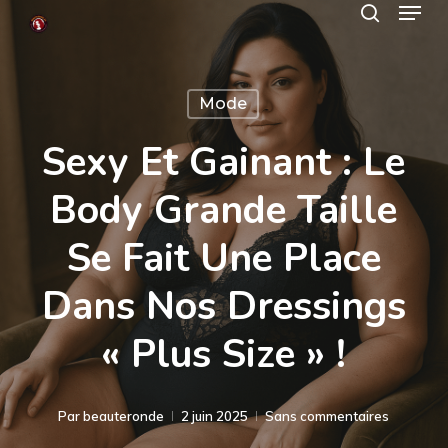
Menu
Skip
search
to
Close
main
Menu
Mode
content
Sexy Et Gainant : Le
Body Grande Taille
Se Fait Une Place
Dans Nos Dressings
« Plus Size » !
Par
beauteronde
2 juin 2025
Sans commentaires