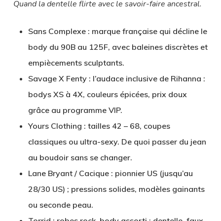
Quand la dentelle flirte avec le savoir-faire ancestral.
Sans Complexe
: marque française qui décline le
body du 90B au 125F, avec baleines discrètes et
empiècements sculptants.
Savage X Fenty
: l’audace inclusive de Rihanna :
bodys XS à 4X, couleurs épicées, prix doux
grâce au programme VIP.
Yours Clothing
: tailles 42 – 68, coupes
classiques ou ultra-sexy. De quoi passer du jean
au boudoir sans se changer.
Lane Bryant / Cacique
: pionnier US (jusqu’au
28/30 US) ; pressions solides, modèles gainants
ou seconde peau.
Torrid
: robes rock, body assorti : dentelle, faux