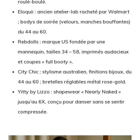
roulé-boulé.
Eloquii
: ancien atelier-lab racheté par Walmart
; bodys de soirée (velours, manches bouffantes)
du 44 au 60.
Rebdolls
: marque US fondée par une
mannequin, tailles 34 – 58, imprimés audacieux
et coupes « full booty ».
City Chic
: stylisme australien, finitions bijoux, du
44 au 60 ; bretelles réglables métal rose-gold.
Yitty by Lizzo
: shapewear « Nearly Naked »
jusqu’au 6X, conçu pour danser sans se sentir
compressée.