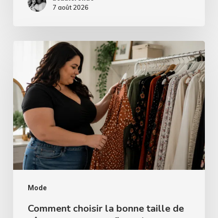
7 août 2026
Comment
choisir
la
bonne
taille
de
vêtements
sans
se
fier
Mode
uniquement
Comment choisir la bonne taille de