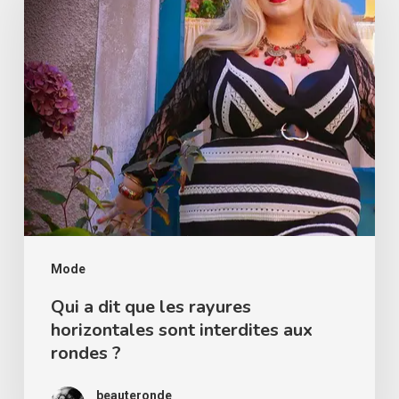
dit
que
les
rayures
horizontales
sont
interdites
aux
rondes
?
Mode
Qui a dit que les rayures
horizontales sont interdites aux
rondes ?
beauteronde