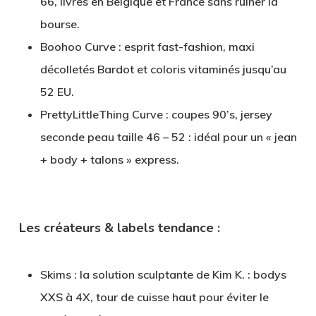
66, livrés en Belgique et France sans ruiner la
bourse.
Boohoo Curve
: esprit fast-fashion, maxi
décolletés Bardot et coloris vitaminés jusqu’au
52 EU.
PrettyLittleThing Curve
: coupes 90’s, jersey
seconde peau taille 46 – 52 : idéal pour un « jean
+ body + talons » express.
Les créateurs & labels tendance :
Skims
: la solution sculptante de Kim K. : bodys
XXS à 4X, tour de cuisse haut pour éviter le