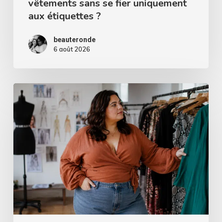
vêtements sans se fier uniquement
aux
aux étiquettes ?
étiquettes
?
beauteronde
6 août 2026
Femme
ronde
:
ce
que
la
mode
oublie
souvent