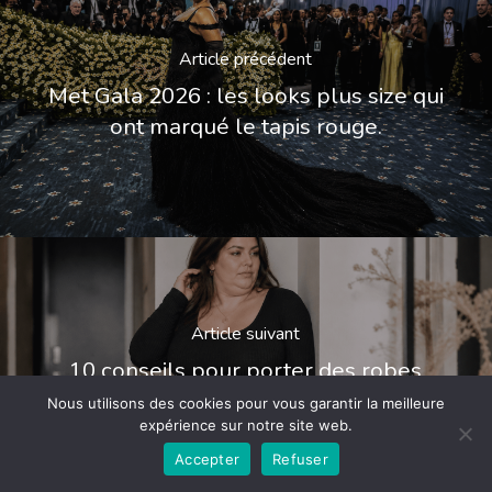
Article précédent
Met Gala 2026 : les looks plus size qui
ont marqué le tapis rouge.
Article suivant
10 conseils pour porter des robes
moulantes grandes tailles.
Nous utilisons des cookies pour vous garantir la meilleure
expérience sur notre site web.
Accepter
Refuser