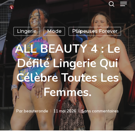
Menu
Skip
search
to
Close
main
Menu
Lingerie
Mode
Pulpeuses Forever
content
ALL BEAUTY 4 : Le
Défilé Lingerie Qui
Célèbre Toutes Les
Femmes.
Par
beauteronde
11 mai 2026
Sans commentaires