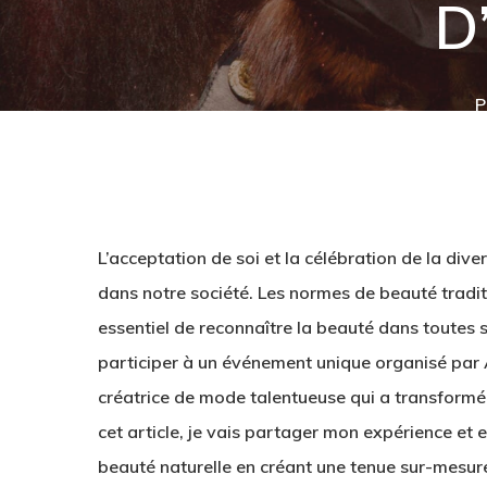
D
P
L’acceptation de soi et la célébration de la div
dans notre société. Les normes de beauté traditi
essentiel de reconnaître la beauté dans toutes s
participer à un événement unique organisé par 
créatrice de mode talentueuse qui a transform
Hit enter to search or ESC to close
cet article, je vais partager mon expérience e
beauté naturelle en créant une tenue sur-mesu