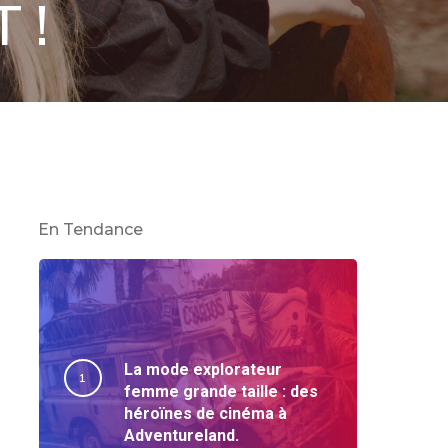
 !
En Tendance
La mode explorateur
femme grande taille : des
héroïnes de cinéma à
Adventureland.