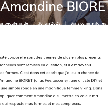
’Amandine BIORET
ar
beauteronde
30 juin 2023
Sans commentaires
ersité corporelle sont des thèmes de plus en plus présents
onnelles sont remises en question, et il est devenu
es formes. C’est dans cet esprit que j’ai eu la chance de
Amandine BIORET (alias Fee.tascene) , une artiste DIY et
é une simple ronde en une magnifique femme viking. Dans
t expliquer comment Amandine a su mettre en valeur ma
re qui respecte mes formes et mes complexes.