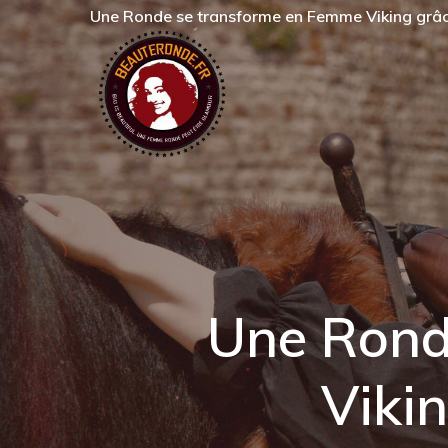
Skip
Une Ronde se transforme en Femme Viking grâce
to
main
content
Une Rond
Viki