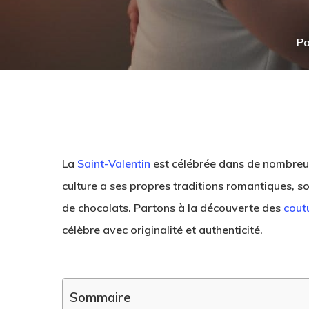
Pa
La
Saint-Valentin
est célébrée dans de nombreu
culture a ses propres traditions romantiques, s
de chocolats. Partons à la découverte des
cout
célèbre avec originalité et authenticité.
Hit enter to search or ESC to close
Sommaire