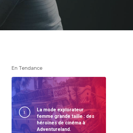
En Tendance
La mode explorateur
femme grande taille : des
héroïnes de cinéma à
Adventureland.