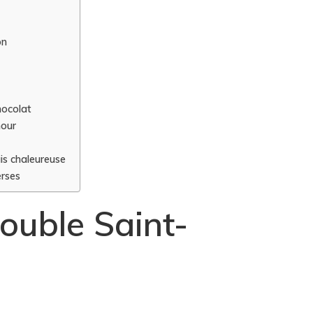
on
hocolat
mour
is chaleureuse
erses
double Saint-