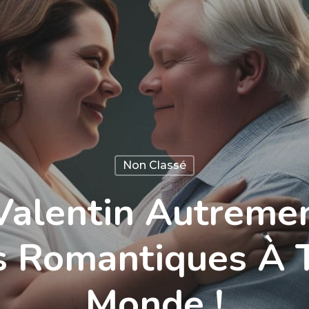
Non Classé
Valentin Autremen
s Romantiques À 
Monde !