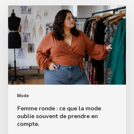
Femme
ronde
:
ce
que
la
mode
oublie
souvent
de
Mode
prendre
Femme ronde : ce que la mode
oublie souvent de prendre en
en
compte.
compte.