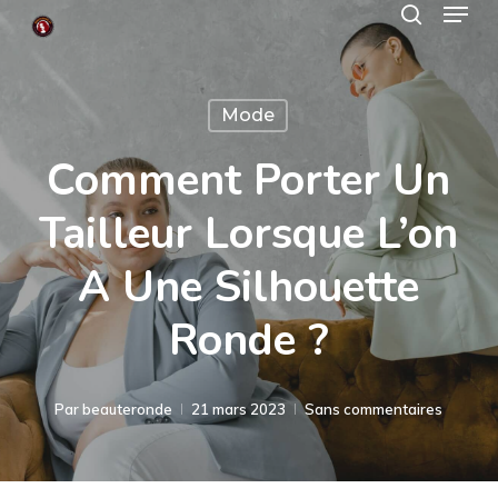
Menu
Skip
search
to
Close
main
Menu
Mode
content
Comment Porter Un
Tailleur Lorsque L’on
A Une Silhouette
Ronde ?
Par
beauteronde
21 mars 2023
Sans commentaires