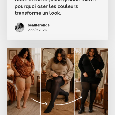
pourquoi oser les couleurs
transforme
transforme un look.
un
look.
beauteronde
2 août 2026
Des
bandes
anti-
frottements
aux
collants
:
réussir