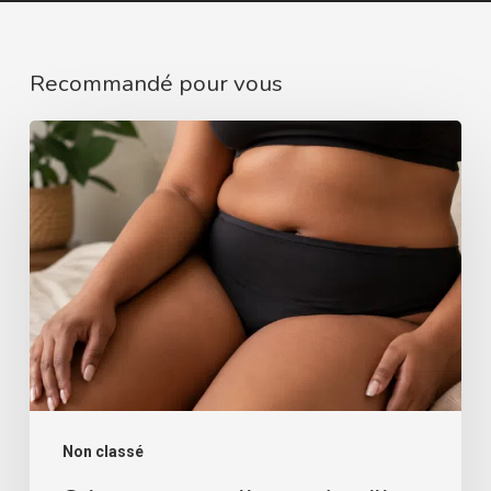
Recommandé pour vous
Culotte
menstruelle
grande
taille
:
comment
choisir
la
meilleure
protection
Non classé
?