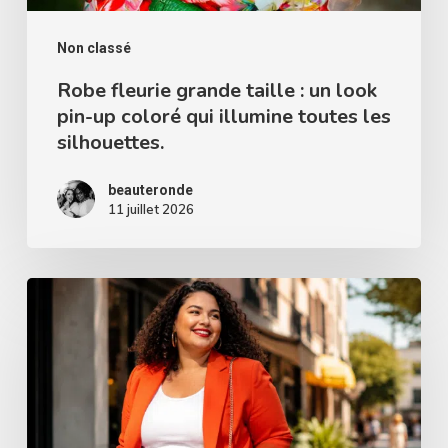
up
coloré
Non classé
qui
Robe fleurie grande taille : un look
pin-up coloré qui illumine toutes les
illumine
silhouettes.
toutes
les
beauteronde
silhouettes.
11 juillet 2026
Porter
des
couleurs
vives
quand