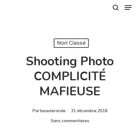
Menu
Skip
search
to
Close
main
Menu
content
Non Classé
Shooting Photo
COMPLICITÉ
MAFIEUSE
Par
beauteronde
31 décembre 2018
Sans commentaires