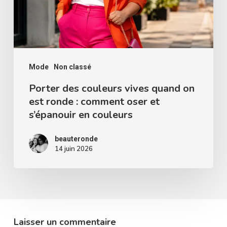
on
est
ronde
:
comment
Mode
Non classé
oser
Porter des couleurs vives quand on
est ronde : comment oser et
et
s’épanouir en couleurs
s’épanouir
en
beauteronde
couleurs
14 juin 2026
Laisser un commentaire