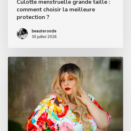
Culotte menstruelle grande taille :
comment choisir la meilleure
protection ?
beauteronde
30 juillet 2026
Robe
fleurie
grande
taille
:
un
look
pin-