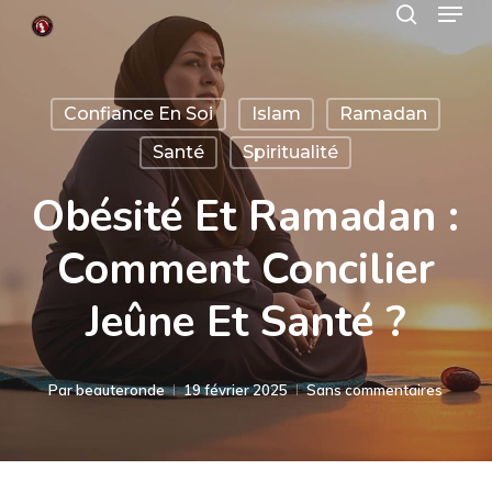
Menu
Skip
search
to
Close
main
Menu
Confiance En Soi
Islam
Ramadan
content
Santé
Spiritualité
Obésité Et Ramadan :
Comment Concilier
Jeûne Et Santé ?
Par
beauteronde
19 février 2025
Sans commentaires