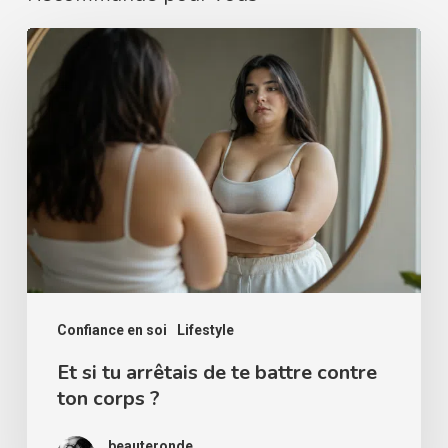
Et
si
tu
arrêtais
de
te
battre
contre
ton
corps
Confiance en soi
Lifestyle
?
Et si tu arrêtais de te battre contre
ton corps ?
beauteronde