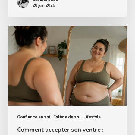
28 juin 2026
Comment
accepter
son
ventre
:
exercices
de
thérapie
d’acceptation.
Confiance en soi
Estime de soi
Lifestyle
Comment accepter son ventre :