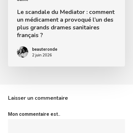
l’un
Le scandale du Mediator : comment
un médicament a provoqué l’un des
des
plus grands drames sanitaires
plus
français ?
grands
drames
beauteronde
2 juin 2026
sanitaires
français
?
Laisser un commentaire
Mon commentaire est..