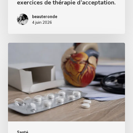
exercices de thérapie d’acceptation.
beauteronde
4 juin 2026
Le
scandale
du
Mediator
:
comment
un
médicament
a
provoqué
Santé