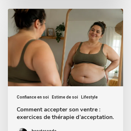
Comment
accepter
son
ventre
:
exercices
de
thérapie
d’acceptation.
Confiance en soi
Estime de soi
Lifestyle
Comment accepter son ventre :
exercices de thérapie d’acceptation.
beauteronde