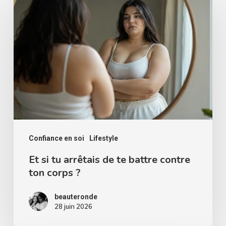
si
tu
arrêtais
de
te
battre
contre
ton
corps
Confiance en soi
Lifestyle
?
Et si tu arrêtais de te battre contre
ton corps ?
beauteronde
28 juin 2026