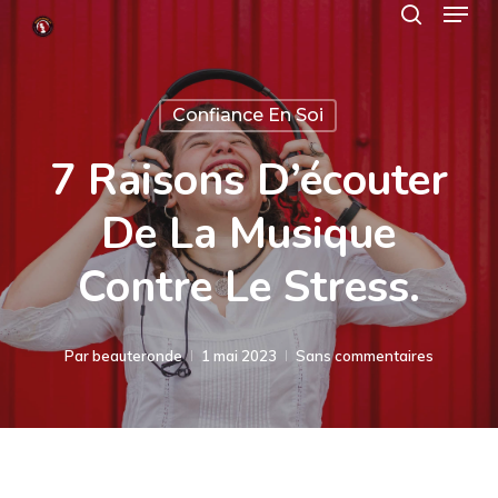
Menu
Skip
search
to
Close
main
Menu
Confiance En Soi
content
7 Raisons D’écouter
De La Musique
Contre Le Stress.
Par
beauteronde
1 mai 2023
Sans commentaires