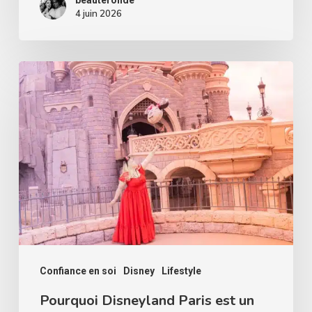
4 juin 2026
Pourquoi
Disneyland
Paris
est
un
lieu
parfait
pour
reprendre
confiance
Confiance en soi
Disney
Lifestyle
en
Pourquoi Disneyland Paris est un