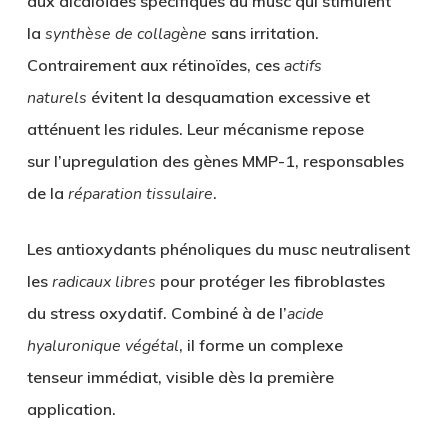
aux
alcaloïdes spécifiques
du musc qui stimulent
la
synthèse de collagène
sans irritation.
Contrairement aux rétinoïdes, ces
actifs
naturels
évitent la
desquamation excessive
et
atténuent les ridules. Leur mécanisme repose
sur
l’upregulation des gènes MMP-1
, responsables
de la
réparation tissulaire
.
Les
antioxydants phénoliques
du musc neutralisent
les
radicaux libres
pour protéger les fibroblastes
du
stress oxydatif
. Combiné à de l’
acide
hyaluronique végétal
, il forme un
complexe
tenseur
immédiat, visible dès la première
application.