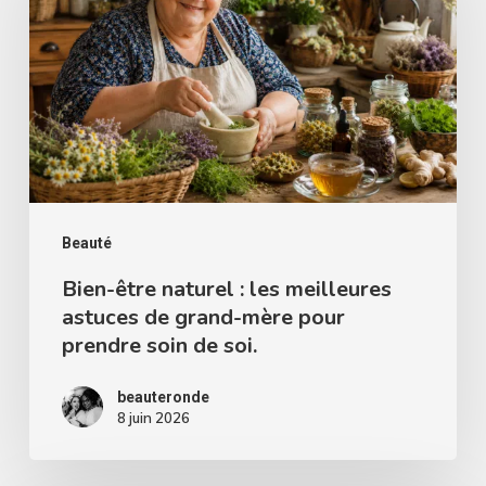
naturel
:
les
meilleures
astuces
de
grand-
mère
Beauté
pour
Bien-être naturel : les meilleures
astuces de grand-mère pour
prendre
prendre soin de soi.
soin
de
beauteronde
soi.
8 juin 2026