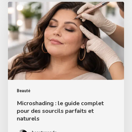
Microshading
:
le
guide
complet
pour
des
sourcils
parfaits
et
Beauté
naturels
Microshading : le guide complet
pour des sourcils parfaits et
naturels