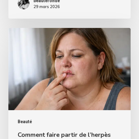
beauteronde
29 mars 2026
Comment
faire
partir
de
l’herpès
rapidement
?
Beauté
Comment faire partir de l’herpès