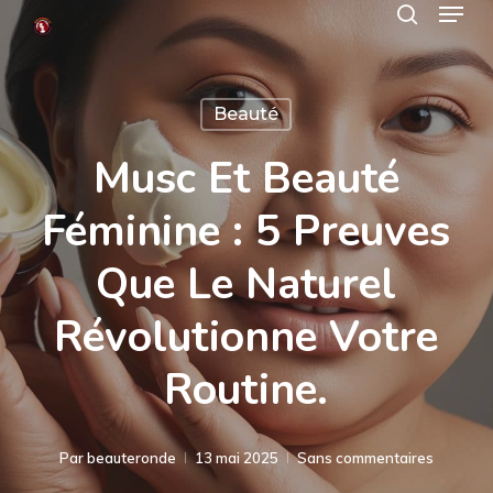
Menu
Skip
search
to
Close
main
Menu
Beauté
content
Musc Et Beauté
Féminine : 5 Preuves
Que Le Naturel
Révolutionne Votre
Routine.
Par
beauteronde
13 mai 2025
Sans commentaires