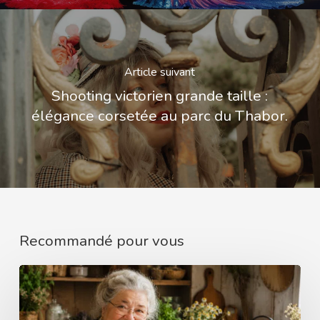
Article suivant
Shooting victorien grande taille :
élégance corsetée au parc du Thabor.
Recommandé pour vous
Bien-
être