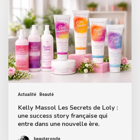
Kelly
Massol
Les
Secrets
de
Loly
:
une
success
story
Actualité
Beauté
française
Kelly Massol Les Secrets de Loly :
une success story française qui
qui
entre dans une nouvelle ère.
entre
dans
beauteronde