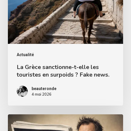
elle
les
touristes
en
surpoids
?
Actualité
Fake
La Grèce sanctionne-t-elle les
touristes en surpoids ? Fake news.
news.
beauteronde
4 mai 2026
Charlie
Hebdo