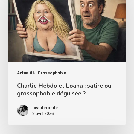
et
Loana
:
satire
ou
grossophobie
déguisée
?
Actualité
Grossophobie
Charlie Hebdo et Loana : satire ou
grossophobie déguisée ?
beauteronde
8 avril 2026