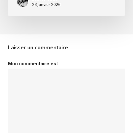
une
23 janvier 2026
nouvelle
ère.
Laisser un commentaire
Mon commentaire est..