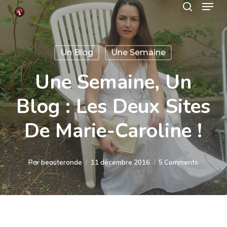
Menu
Skip
search
to
Close
main
Menu
Un Blog
Une Semaine
content
Une Semaine, Un
Blog : Les Deux Sites
De Marie-Caroline !
Par
beauteronde
11 décembre 2016
5 Comments