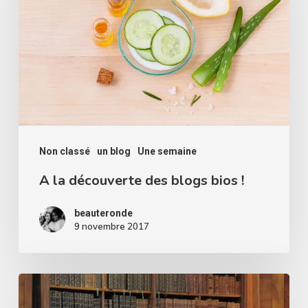
des
blogs
bios
!
Non classé
un blog
Une semaine
A la découverte des blogs bios !
beauteronde
9 novembre 2017
Comme
dans