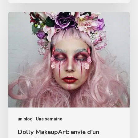
Dolly
MakeupArt:
envie
d’un
maquillage
artistique?
un blog
Une semaine
Dolly MakeupArt: envie d’un