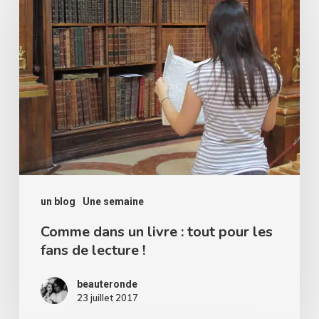
un
livre
:
tout
pour
les
fans
de
un blog
Une semaine
lecture
!
Comme dans un livre : tout pour les
fans de lecture !
beauteronde
23 juillet 2017