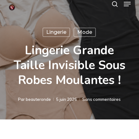
Menu
Skip
search
to
Close
main
Menu
Lingerie
Mode
content
Lingerie Grande
Taille Invisible Sous
Robes Moulantes !
Par
beauteronde
5 juin 2026
Sans commentaires