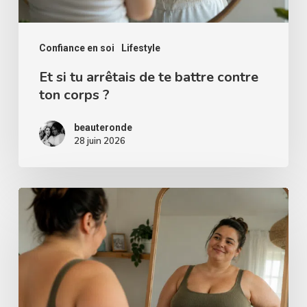
contre
ton
corps
Confiance en soi
Lifestyle
?
Et si tu arrêtais de te battre contre
ton corps ?
beauteronde
28 juin 2026
Comment
accepter
son
ventre
: