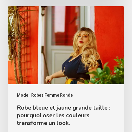
Robe
bleue
et
jaune
grande
taille
:
pourquoi
oser
les
Mode
Robes Femme Ronde
couleurs
Robe bleue et jaune grande taille :
pourquoi oser les couleurs
transforme
transforme un look.
un