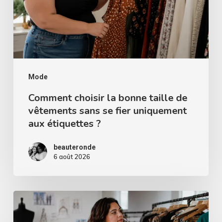
de
vêtements
sans
se
fier
Mode
uniquement
Comment choisir la bonne taille de
vêtements sans se fier uniquement
aux
aux étiquettes ?
étiquettes
?
beauteronde
6 août 2026
Femme
ronde