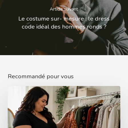
Article suivant
Le costume sur- mesure : le dress
code idéal des hommes ronds ?
Recommandé pour vous
Comment
choisir
la
bonne
taille