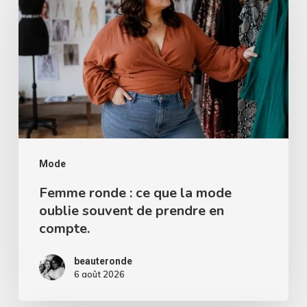
:
ce
que
la
mode
oublie
souvent
de
Mode
prendre
Femme ronde : ce que la mode
oublie souvent de prendre en
en
compte.
compte.
beauteronde
6 août 2026