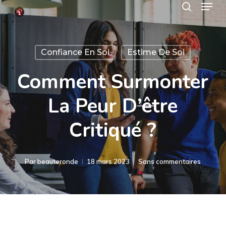
Menu
Skip
search
to
Close
main
Menu
Confiance En Soi
Estime De Soi
content
Comment Surmonter
La Peur D’être
Critiqué ?
Par
beauteronde
18 mars 2023
Sans commentaires