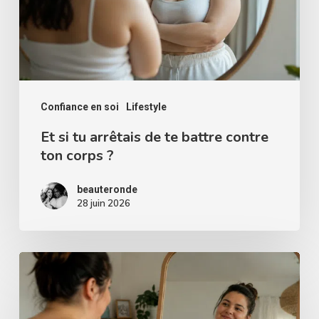
te
battre
contre
ton
corps
Confiance en soi
Lifestyle
?
Et si tu arrêtais de te battre contre
ton corps ?
beauteronde
28 juin 2026
Comment
accepter
son