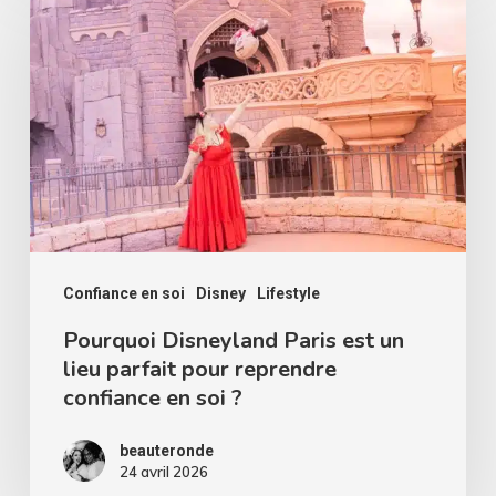
Disneyland
Paris
est
un
lieu
parfait
pour
reprendre
confiance
Confiance en soi
Disney
Lifestyle
en
Pourquoi Disneyland Paris est un
lieu parfait pour reprendre
soi
confiance en soi ?
?
beauteronde
24 avril 2026