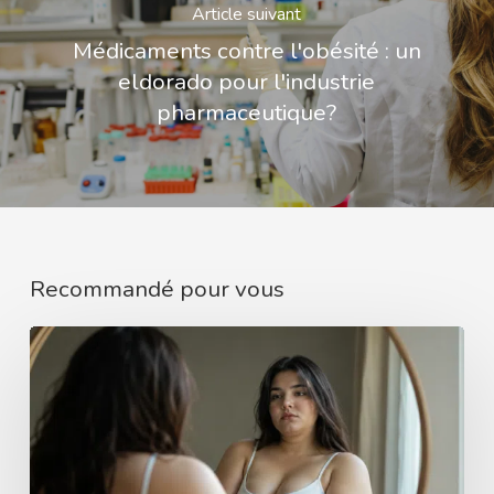
Article suivant
Médicaments contre l'obésité : un
eldorado pour l'industrie
pharmaceutique?
Recommandé pour vous
Et
si
tu
arrêtais
de