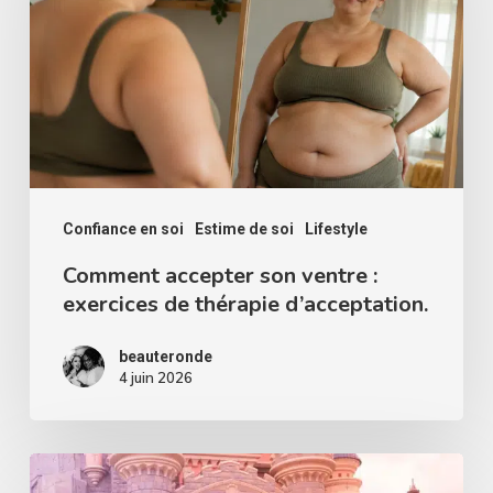
ventre
:
exercices
de
thérapie
d’acceptation.
Confiance en soi
Estime de soi
Lifestyle
Comment accepter son ventre :
exercices de thérapie d’acceptation.
beauteronde
4 juin 2026
Pourquoi