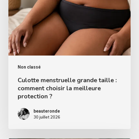
taille
:
comment
choisir
la
meilleure
protection
Non classé
?
Culotte menstruelle grande taille :
comment choisir la meilleure
protection ?
beauteronde
30 juillet 2026