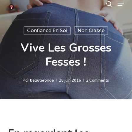
Menu
Skip
search
to
Close
main
Menu
Confiance En Soi
Non Classé
content
Vive Les Grosses
Fesses !
Par
beauteronde
28 juin 2016
2 Comments