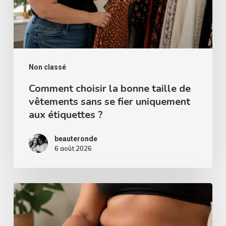
de
vêtements
sans
se
fier
Non classé
uniquement
Comment choisir la bonne taille de
vêtements sans se fier uniquement
aux
aux étiquettes ?
étiquettes
?
beauteronde
6 août 2026
Culotte
menstruelle
grande