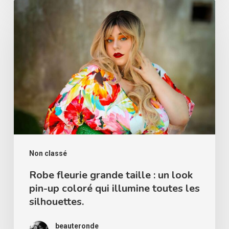
Robe
fleurie
grande
taille
:
un
look
pin-
up
coloré
Non classé
qui
Robe fleurie grande taille : un look
pin-up coloré qui illumine toutes les
illumine
silhouettes.
toutes
les
beauteronde