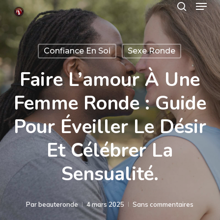
Menu
Skip
search
to
Close
main
Menu
Confiance En Soi
Sexe Ronde
content
Faire L’amour À Une
Femme Ronde : Guide
Pour Éveiller Le Désir
Et Célébrer La
Sensualité.
Par
beauteronde
4 mars 2025
Sans commentaires