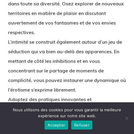
dans toute sa diversité. Osez explorer de nouveaux
territoires en matière de plaisir en discutant
ouvertement de vos fantasmes et de vos envies
respectives.
L’intimité se construit également autour d’un jeu de
séduction qui va bien au-delà des apparences. En
mettant de côté les inhibitions et en vous
concentrant sur le partage de moments de
complicité, vous pouvez instaurer une dynamique où
l’érotisme s’exprime librement.
Adoptez des pratiques innovantes et
personnalisées, qu’il s’agisse de massages sensuels,
Nous utilisons des cookies pour vous garantir la meilleure
expérience sur notre site web.
de jeux de regards ou de scénarios érotiques
Accepter
Refuser
imaginatifs. Cette liberté d’expression permet non