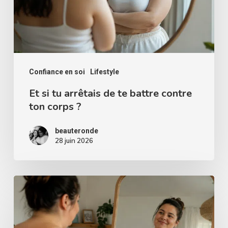
te
battre
contre
ton
corps
Confiance en soi
Lifestyle
?
Et si tu arrêtais de te battre contre
ton corps ?
beauteronde
28 juin 2026
Comment
accepter
son