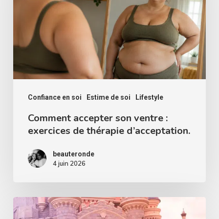
ventre
:
exercices
de
thérapie
d’acceptation.
Confiance en soi
Estime de soi
Lifestyle
Comment accepter son ventre :
exercices de thérapie d’acceptation.
beauteronde
4 juin 2026
Pourquoi