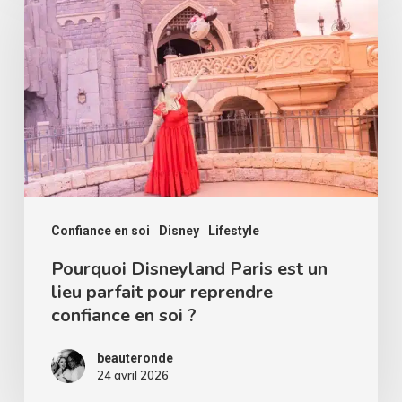
Disneyland
Paris
est
un
lieu
parfait
pour
reprendre
confiance
Confiance en soi
Disney
Lifestyle
en
Pourquoi Disneyland Paris est un
lieu parfait pour reprendre
soi
confiance en soi ?
?
beauteronde
24 avril 2026