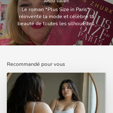
Article suivant
Le roman "Plus Size in Paris" :
réinvente la mode et célèbre la
beauté de toutes les silhouettes.
Recommandé pour vous
Et
si
tu
arrêtais
de