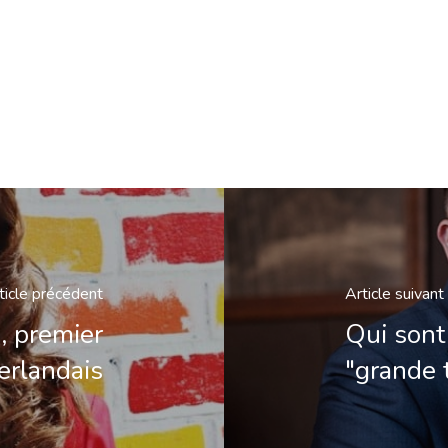
ticle précédent
Article suivant
, premier
Qui sont
erlandais
"grande t