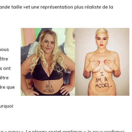
de taille »et une représentation plus réaliste de la
nous
être
s ont
être
dre que
urquoi
me « curvy ». Le réseau social explique: «