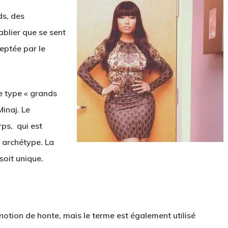
ds, des
blier que se sent
eptée par le
e type « grands
Minaj. Le
ps, qui est
n archétype. La
 soit
unique
.
otion de honte, mais le terme est également utilisé