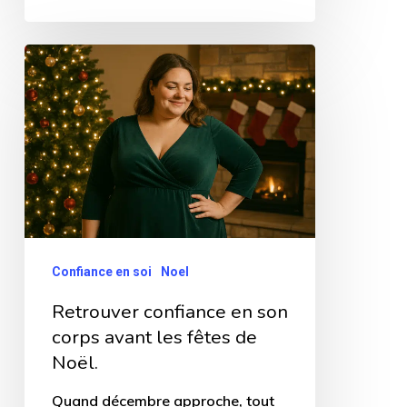
Retrouver
confiance
en
son
corps
avant
les
fêtes
Confiance en soi
Noel
de
Retrouver confiance en son
Noël.
corps avant les fêtes de
Noël.
Quand décembre approche, tout