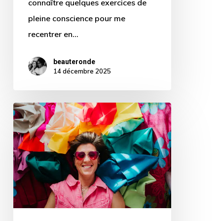
connaître quelques exercices de
pleine conscience pour me
recentrer en…
beauteronde
14 décembre 2025
Ludivine
Graveleau,
coach
en
image
:
accompagner
les