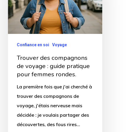
de
voyage
:
guide
pratique
Confiance en soi
Voyage
pour
Trouver des compagnons
femmes
de voyage : guide pratique
rondes.
pour femmes rondes.
La première fois que j'ai cherché à
trouver des compagnons de
voyage, j'étais nerveuse mais
décidée : je voulais partager des
découvertes, des fous rires…