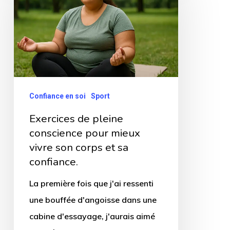
pleine
conscience
pour
mieux
vivre
son
Confiance en soi
Sport
corps
Exercices de pleine
et
conscience pour mieux
sa
vivre son corps et sa
confiance.
confiance.
La première fois que j'ai ressenti
une bouffée d'angoisse dans une
cabine d'essayage, j'aurais aimé