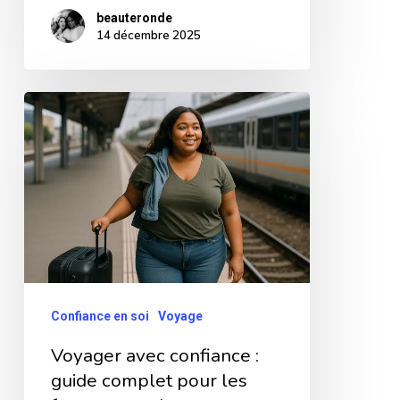
beauteronde
14 décembre 2025
Voyager
avec
confiance
:
guide
complet
pour
les
Confiance en soi
Voyage
femmes
Voyager avec confiance :
rondes.
guide complet pour les