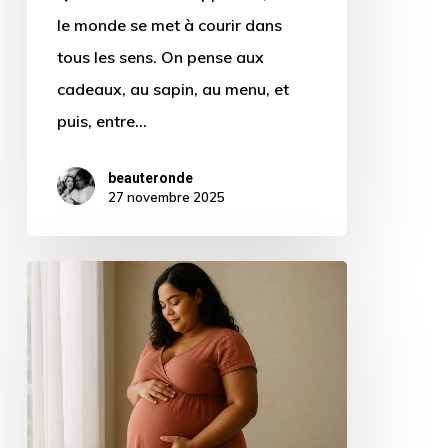
le monde se met à courir dans
tous les sens. On pense aux
cadeaux, au sapin, au menu, et
puis, entre…
beauteronde
27 novembre 2025
Body
positive
et
grossesse
grande
taille