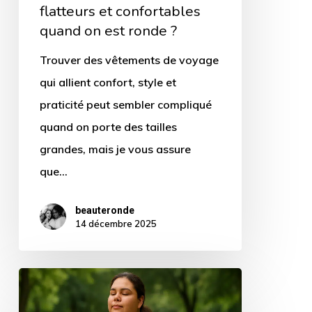
on
flatteurs et confortables
est
quand on est ronde ?
ronde
Trouver des vêtements de voyage
?
qui allient confort, style et
praticité peut sembler compliqué
quand on porte des tailles
grandes, mais je vous assure
que…
beauteronde
14 décembre 2025
Exercices
de