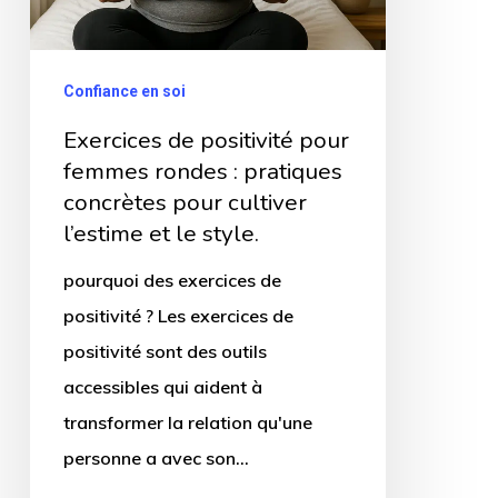
rondes
:
pratiques
Confiance en soi
concrètes
Exercices de positivité pour
pour
femmes rondes : pratiques
cultiver
concrètes pour cultiver
l’estime
l’estime et le style.
et
pourquoi des exercices de
le
positivité ? Les exercices de
style.
positivité sont des outils
accessibles qui aident à
transformer la relation qu'une
personne a avec son…