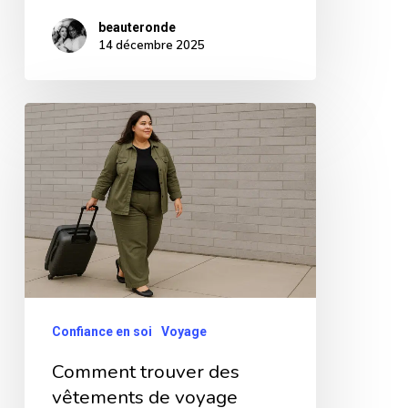
beauteronde
14 décembre 2025
Comment
trouver
des
vêtements
de
voyage
flatteurs
et
Confiance en soi
Voyage
confortables
Comment trouver des
quand
vêtements de voyage