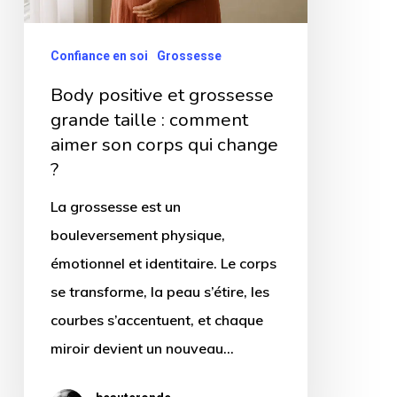
:
comment
Confiance en soi
Grossesse
aimer
Body positive et grossesse
son
grande taille : comment
corps
aimer son corps qui change
qui
?
change
La grossesse est un
?
bouleversement physique,
émotionnel et identitaire. Le corps
se transforme, la peau s’étire, les
courbes s’accentuent, et chaque
miroir devient un nouveau…