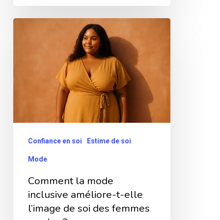
Comment
la
mode
inclusive
améliore-
t-
elle
l’image
Confiance en soi
Estime de soi
de
Mode
soi
Comment la mode
des
inclusive améliore-t-elle
femmes
l’image de soi des femmes
rondes