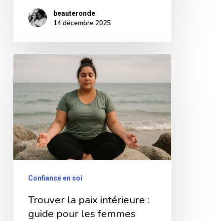
beauteronde
14 décembre 2025
Trouver
la
paix
intérieure
:
guide
pour
les
Confiance en soi
femmes
Trouver la paix intérieure :
rondes
guide pour les femmes
qui