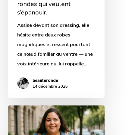
rondes qui veulent
veulent
s’épanouir.
s’épanouir.
Assise devant son dressing, elle
hésite entre deux robes
magnifiques et ressent pourtant
ce nœud familier au ventre — une
voix intérieure qui lui rappelle…
beauteronde
14 décembre 2025
Trouver
des
compagnons