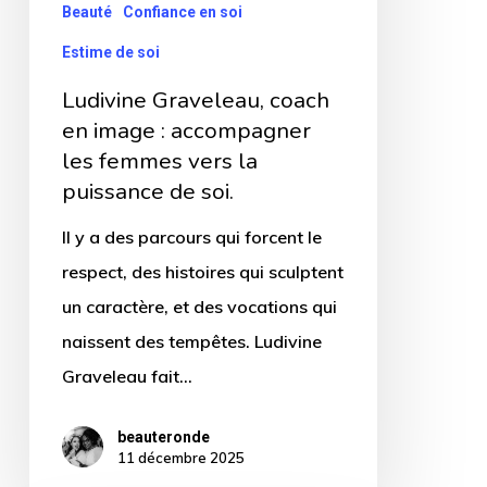
Beauté
Confiance en soi
femmes
Estime de soi
vers
Ludivine Graveleau, coach
la
en image : accompagner
puissance
les femmes vers la
de
puissance de soi.
soi.
Il y a des parcours qui forcent le
respect, des histoires qui sculptent
un caractère, et des vocations qui
naissent des tempêtes. Ludivine
Graveleau fait…
beauteronde
11 décembre 2025