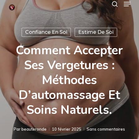
Menu
Skip
search
to
Close
main
Menu
Confiance En Soi
Estime De Soi
content
Comment Accepter
Ses Vergetures :
Méthodes
D’automassage Et
Soins Naturels.
Par
beauteronde
10 février 2025
Sans commentaires